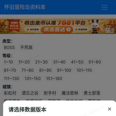
怀旧冒险岛资料库
×
广告
类型：
BOSS
不死族
等级：
1~10
11~20
21~30
31~40
41~50
51~60
61~70
71~80
81~90
91~100
101~110
111~130
131~150
151~180
城镇：
彩虹村
遗忘之谷
射手村
魔法密林
勇士部落
废弃都市
废都广场
明珠港
林中之城
蘑菇城
×
请选择数据版本
黄金海岸
诺特勒斯
圣地
里恩
天空之城