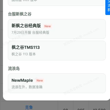
名称
等级
经验
HP
台服新枫之谷
坛子
47
117
2,700
罈壺 / Jar
新枫之谷经典版
New
7月29日开服 台服经典版
山参坛子
48
123
2,800
蔘罈壺 / Ginseng Jar
枫之谷TMS113
桔梗精
枫之谷 113 版本
53
160
4,200
深山人蔘 / Bellflower Root
流浪岛
老山参精
54
168
4,400
千年人蔘 / Sr. Bellflower Root
NewMaple
New
流浪在外，数据准确
鳄鳄
64
250
7,800
鱷魚克洛克 / Mr. Alli
克鲁