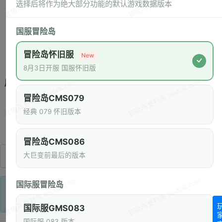
冰峰雪域
玩具城
地球防御本部
童话村
水下世界
选择后将作为绝大部分功能的默认游戏数据版本
神木村
武陵
百草堂
阿里安特
玛加提亚
国服冒险岛
时间神殿
艾琳森林
泰国
新加坡
马来西亚
新叶城
闹鬼宅邸
上海外滩
嵩山少林
西门町
冒险岛怀旧服
New
不夜城
101大道
古代神社
枫城
昭和村
逆奥之城
8月3日开服 国服怀旧版
属性：
弱冰
弱雷
弱火
弱毒
弱圣
弱物
弱暗
弱治愈
冒险岛CMS079
抗冰
抗雷
抗火
抗毒
抗圣
抗物
抗暗
免疫冰
经典 079 怀旧版本
免疫雷
免疫火
免疫毒
免疫圣
免疫物
免疫暗
冒险岛CMS086
大巨变前最后的版本
国际服冒险岛
CMSC 版本中搜索无怪物数据。以下结果来自于
CMS079 版本
国际服GMS083
国际服 083 版本