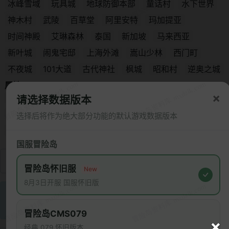
冰峰雪域
玩具城
地球防御本部
童话村
水下世界
神木村
武陵
百草堂
阿里安特
玛加提亚
时间神殿
艾琳森林
泰国
新加坡
马来西亚
新叶城
闹鬼宅邸
上海外滩
嵩山少林
西门町
不夜城
101大道
古代神社
枫城
昭和村
逆奥之城
属性：
×
弱冰
弱雷
弱火
弱毒
弱圣
弱物
弱暗
弱治愈
请选择数据版本
抗冰
抗雷
抗火
抗毒
抗圣
抗物
抗暗
免疫冰
选择后将作为绝大部分功能的默认游戏数据版本
免疫雷
免疫火
免疫毒
免疫圣
免疫物
免疫暗
国服冒险岛
冒险岛怀旧服
New
8月3日开服 国服怀旧版
CMSC 版本中搜索无怪物数据。以下结果来自于
CMS079 版本
冒险岛CMS079
×
经典 079 怀旧版本