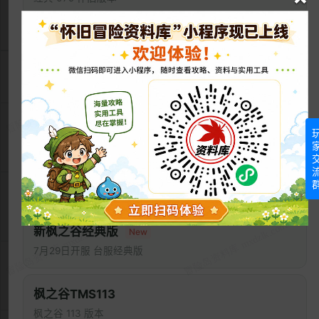
等
名称
级
经验
HP
冒险岛CMS086
大巨变前最后的版本
老骷髅龙
113
4,750
85,000
化石龍長老 / Skelosaurus
国际服冒险岛
后悔的守护兵
国际服GMS083
113
4,500
90,000
悔恨的守護兵 / Qualm
Guardian
国际服 083 版本
后悔的守护队长
台服新枫之谷
116
4,960
99,000
悔恨的守護隊長 / Chief
Qualm Guardian
新枫之谷经典版
New
7月29日开服 台服经典版
忘却的祭司
121
5,750
115,000
忘卻的祭司 / Oblivion
枫之谷TMS113
Monk
枫之谷 113 版本