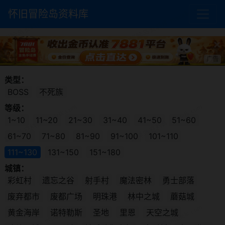
怀旧冒险岛资料库
×
广告
类型：
BOSS
不死族
等级：
1~10
11~20
21~30
31~40
41~50
51~60
61~70
71~80
81~90
91~100
101~110
111~130
131~150
151~180
城镇：
彩虹村
遗忘之谷
射手村
魔法密林
勇士部落
废弃都市
废都广场
明珠港
林中之城
蘑菇城
黄金海岸
诺特勒斯
圣地
里恩
天空之城