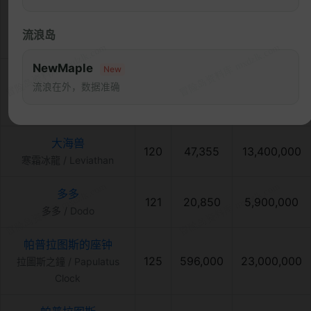
忘却的神官
124
6,150
123,000
忘卻的神官 / Oblivion
流浪岛
Monk Trainee
NewMaple
New
忘却的守护兵
流浪在外，数据准确
128
6,670
133,000
忘卻的守護兵 / Oblivion
Guardian
大海兽
120
47,355
13,400,000
寒霜冰龍 / Leviathan
多多
121
20,850
5,900,000
多多 / Dodo
帕普拉图斯的座钟
125
596,000
23,000,000
拉圖斯之鐘 / Papulatus
Clock