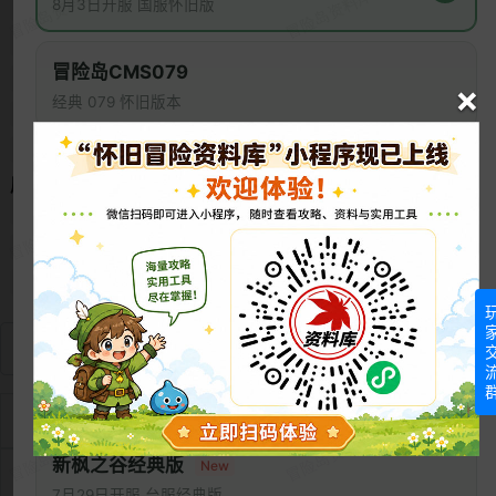
8月3日开服 国服怀旧版
冰峰雪域
玩具城
地球防御本部
童话村
水下世界
神木村
武陵
百草堂
阿里安特
玛加提亚
冒险岛CMS079
时间神殿
艾琳森林
泰国
新加坡
马来西亚
×
经典 079 怀旧版本
新叶城
闹鬼宅邸
上海外滩
嵩山少林
西门町
不夜城
101大道
古代神社
枫城
昭和村
逆奥之城
冒险岛CMS086
属性：
大巨变前最后的版本
弱冰
弱雷
弱火
弱毒
弱圣
弱物
弱暗
弱治愈
抗冰
抗雷
抗火
抗毒
抗圣
抗物
抗暗
免疫冰
国际服冒险岛
免疫雷
免疫火
免疫毒
免疫圣
免疫物
免疫暗
国际服GMS083
国际服 083 版本
台服新枫之谷
名称
等级
经验
HP
新枫之谷经典版
New
多尔
65
810
31,000
7月29日开服 台服经典版