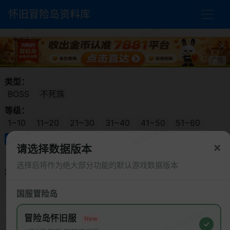
怀旧冒险岛资料库
×
广告
类型：
BOSS
不死族
等级：
1~10
11~20
21~30
31~40
41~50
51~60
61~70
71~80
81~90
91~100
101~110
×
请选择数据版本
111~130
131~150
151~180
选择后将作为绝大部分功能的默认游戏数据版本
城镇：
彩虹村
遗忘之谷
射手村
魔法密林
勇士部落
国服冒险岛
废弃都市
废都广场
明珠港
林中之城
蘑菇城
黄金海岸
诺特勒斯
圣地
里恩
天空之城
冒险岛怀旧服
New