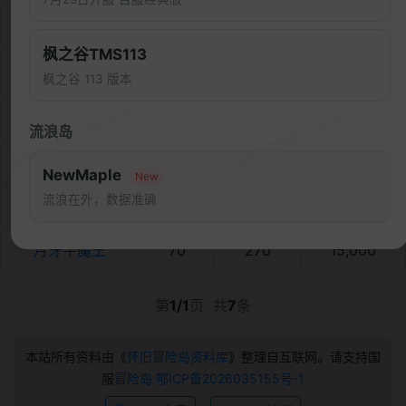
怪猫
62
240
5,500
枫之谷TMS113
冰龙
64
250
7,700
枫之谷 113 版本
黑恐龙
68
265
13,000
流浪岛
石膏士官
63
240
7,500
NewMaple
New
流浪在外，数据准确
无魂蘑菇王
65
1,500
35,000
月牙牛魔王
70
270
15,000
第
1/1
页 共
7
条
本站所有资料由《
怀旧冒险岛资料库
》整理自互联网。请支持国
服
冒险岛
鄂ICP备2026035155号-1