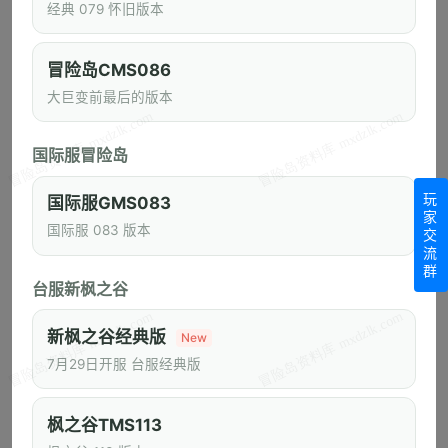
经典 079 怀旧版本
2026-02-27
冒险岛游戏攻略
视频
转载
B站视频：
冒险岛CMS086
https://www.bilibili.com/video/BV1cZPCeZEie/
大巨变前最后的版本
热门频道
国际服冒险岛
Artale
冒险岛怀旧服
任务攻略
玩
国际服GMS083
家
冒险岛经典世界
游戏攻略
新枫之谷经典版
国际服 083 版本
交
副本攻略
视频
技改
MapleSchool
流
群
台服新枫之谷
冒险岛怪物图鉴
新枫之谷经典版
New
7月29日开服 台服经典版
1~10
11~20
21~30
31~40
41~50
51~60
61~70
71~80
81~90
91~100
枫之谷TMS113
101~110
111~130
131~150
151~180