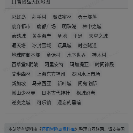
冒险岛大图地图
彩虹岛
射手村
魔法密林
勇士部落
废弃都市
废都广场
明珠港
林中之城
蘑菇城
黄金海岸
圣地
里恩
天空之城
通天塔
冰封雪域
玩具城
时空隧道
地球防御本部
童话村
水下世界
神木村
百草堂&武陵
阿里安特
玛加提亚
时间神殿
艾琳森林
上海东方神州
泰国水上市场
新加坡
马来西亚
新叶城
闹鬼宅邸
嵩山少林寺
日本古代神社
枫城忍者
逆奥之城
可乐镇
遗忘的黑暗
本站所有资料由《
怀旧冒险岛资料库
》整理自互联网。请支持国