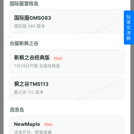
国际服冒险岛
《冒险岛》怀旧服开服首日服务器登录拥挤致歉公告
玩
国际服GMS083
家
冒险券及VIP会员成长值累积说明
国际服 083 版本
交
流
“预约即送嘿嘿蘑菇帽”活动发奖公告
群
台服新枫之谷
关于《冒险岛》怀旧服预创建火爆及关闭预创建通知
新枫之谷经典版
New
《冒险岛》怀旧服今日正式上线！
7月29日开服 台服经典版
关于《冒险岛》怀旧服预创建火爆及新增服务器的说明
枫之谷TMS113
热门频道
枫之谷 113 版本
Artale
冒险岛怀旧服
任务攻略
流浪岛
冒险岛经典世界
游戏攻略
新枫之谷经典版
NewMaple
副本攻略
视频
技改
MapleSchool
New
流浪在外，数据准确