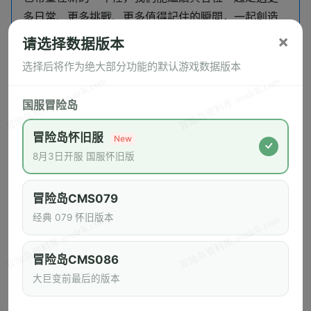
多日常、更多挑戰、更多值得記住的瞬間，一起創造
更多不同的回憶。
×
请选择数据版本
选择后将作为绝大部分功能的默认游戏数据版本
新的一年，請多多指教。
謝謝你們一直都在。
国服冒险岛
Artale 營運團隊 敬上
冒险岛怀旧服
New
8月3日开服 国服怀旧版
近期更新
冒险岛CMS079
经典 079 怀旧版本
冒险岛怀旧服8月4日上午7点停机维护公告
8/4（二）Artale World 更新公告(0804新增)
冒险岛CMS086
8/4（二）Artale World 維護公告
大巨变前最后的版本
“小队集结享全员返礼”活动发奖公告