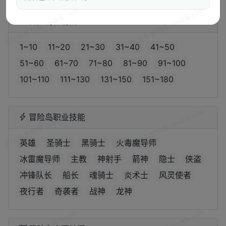
冒险岛怪物图鉴
1~10
11~20
21~30
31~40
41~50
51~60
61~70
71~80
81~90
91~100
101~110
111~130
131~150
151~180
冒险岛职业技能
英雄
圣骑士
黑骑士
火毒魔导师
冰雷魔导师
主教
神射手
箭神
隐士
侠盗
冲锋队长
船长
魂骑士
炎术士
风灵使者
夜行者
奇袭者
战神
龙神