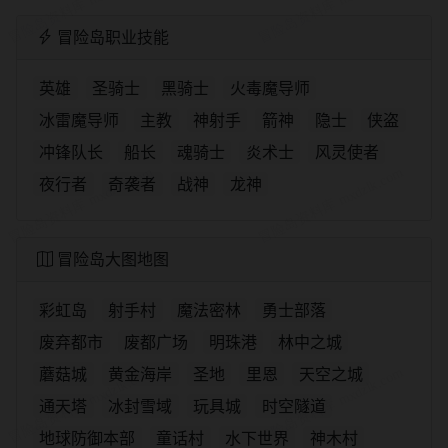
冒险岛职业技能
英雄
圣骑士
黑骑士
火毒魔导师
冰雷魔导师
主教
神射手
箭神
隐士
侠盗
冲锋队长
船长
魂骑士
炎术士
风灵使者
夜行者
奇袭者
战神
龙神
冒险岛大图地图
彩虹岛
射手村
魔法密林
勇士部落
废弃都市
废都广场
明珠港
林中之城
蘑菇城
黄金海岸
圣地
里恩
天空之城
通天塔
冰封雪域
玩具城
时空隧道
地球防御本部
童话村
水下世界
神木村