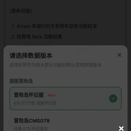
[更新目錄]
Artale 幸福村的冬季跨年冒險活動結束
拍賣場 Beta 活動結果
四轉更新活動預告
×
请选择数据版本
感謝各位冒險家對 Artale World 的支持與愛護！
选择后将作为绝大部分功能的默认游戏数据版本
大家期待已久的四轉內容，即將於本月與各位冒險家
正式見面！同時，我們也將配合四轉推出相關活動，
国服冒险岛
帶來更多豐富的挑戰與獎勵，敬請期待。
冒险岛怀旧服
我們將持續傾聽玩家們的聲音，致力於提供最優質的
New
遊戲體驗。
8月3日开服 国服怀旧版
未來，Artale 開發團隊也將努力打造一個更加穩定、
更富樂趣的 Artale World！
冒险岛CMS079
×
祝各位冒險家們遊戲愉快！
经典 079 怀旧版本