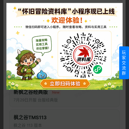
冒险岛CMS086
大巨变前最后的版本
近期更新
新服“小白兔”今日开启 新增全服共享福利
国际服冒险岛
新服开启 8月7日停机维护公告
玩
国际服GMS083
家
新服“小白兔”8月7日开启
国际服 083 版本
交
流
新楓之谷：經典版《0806(四)初心啟航例行維護關機公告》
群
台服新枫之谷
《冒险岛》怀旧服8月5日登录服务器维护公告
新枫之谷经典版
New
冒险岛怀旧服8月4日上午7点停机维护公告
7月29日开服 台服经典版
8/4（二）Artale World 更新公告(0804新增)
枫之谷TMS113
8/4（二）Artale World 維護公告
枫之谷 113 版本