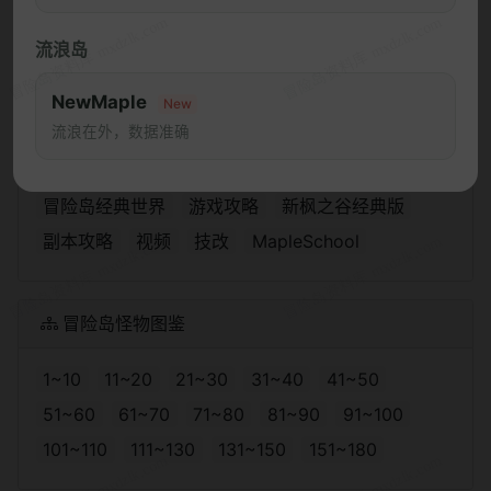
“小队集结享全员返礼”活动发奖公告
流浪岛
《冒险岛》怀旧服开服首日服务器登录拥挤致歉公告
NewMaple
New
热门频道
流浪在外，数据准确
Artale
冒险岛怀旧服
任务攻略
冒险岛经典世界
游戏攻略
新枫之谷经典版
副本攻略
视频
技改
MapleSchool
冒险岛怪物图鉴
1~10
11~20
21~30
31~40
41~50
51~60
61~70
71~80
81~90
91~100
101~110
111~130
131~150
151~180