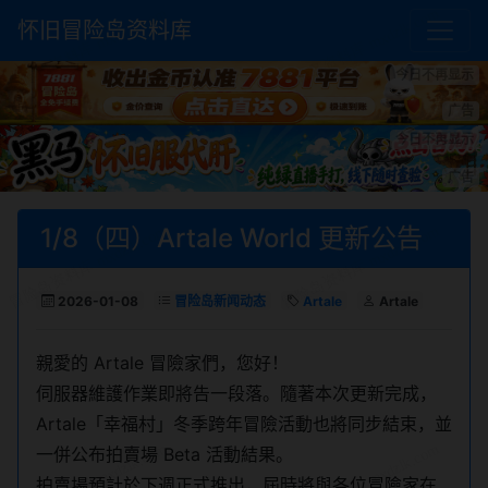
怀旧冒险岛资料库
今日不再显示
广告
今日不再显示
广告
1/8（四）Artale World 更新公告
2026-01-08
冒险岛新闻动态
Artale
Artale
親愛的 Artale 冒險家們，您好！
伺服器維護作業即將告一段落。隨著本次更新完成，
Artale「幸福村」冬季跨年冒險活動也將同步結束，並
一併公布拍賣場 Beta 活動結果。
拍賣場預計於下週正式推出，屆時將與各位冒險家在