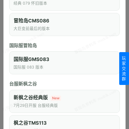
关于《冒险岛》怀旧服预创建火爆及关闭预创建通知
经典 079 怀旧版本
《冒险岛》怀旧服今日正式上线！
冒险岛CMS086
关于《冒险岛》怀旧服预创建火爆及新增服务器的说明
大巨变前最后的版本
热门频道
国际服冒险岛
Artale
冒险岛怀旧服
任务攻略
玩
国际服GMS083
家
冒险岛经典世界
游戏攻略
新枫之谷经典版
国际服 083 版本
交
流
副本攻略
视频
技改
MapleSchool
群
台服新枫之谷
冒险岛怪物图鉴
新枫之谷经典版
New
7月29日开服 台服经典版
1~10
11~20
21~30
31~40
41~50
51~60
61~70
71~80
81~90
91~100
枫之谷TMS113