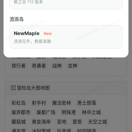
101~110
111~130
131~150
151~180
枫之谷 113 版本
流浪岛
冒险岛职业技能
NewMaple
New
英雄
圣骑士
黑骑士
火毒魔导师
流浪在外，数据准确
冰雷魔导师
主教
神射手
箭神
隐士
侠盗
冲锋队长
船长
魂骑士
炎术士
风灵使者
夜行者
奇袭者
战神
龙神
冒险岛大图地图
彩虹岛
射手村
魔法密林
勇士部落
废弃都市
废都广场
明珠港
林中之城
蘑菇城
黄金海岸
圣地
里恩
天空之城
通天塔
冰封雪域
玩具城
时空隧道