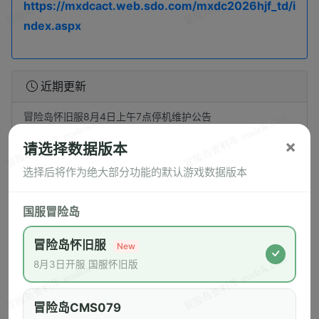
https://mxdcact.web.sdo.com/mxdc2026hjf_td/i
ndex.aspx
近期更新
冒险岛怀旧服8月4日上午7点停机维护公告
×
8/4（二）Artale World 更新公告(0804新增)
请选择数据版本
选择后将作为绝大部分功能的默认游戏数据版本
8/4（二）Artale World 維護公告
“小队集结享全员返礼”活动发奖公告
国服冒险岛
《冒险岛》怀旧服开服首日服务器登录拥挤致歉公告
冒险岛怀旧服
New
冒险券及VIP会员成长值累积说明
8月3日开服 国服怀旧版
“预约即送嘿嘿蘑菇帽”活动发奖公告
冒险岛CMS079