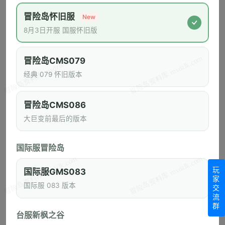
新服“小白兔”8月7日开启
冒险岛怀旧服
New
8月3日开服 国服怀旧版
新楓之谷：經典版《0806(四)初心啟航例行維護關機公告》
《冒险岛》怀旧服8月5日登录服务器维护公告
冒险岛CMS079
经典 079 怀旧版本
冒险岛怀旧服8月4日上午7点停机维护公告
8/4（二）Artale World 更新公告(0804新增)
冒险岛CMS086
8/4（二）Artale World 維護公告
大巨变前最后的版本
“小队集结享全员返礼”活动发奖公告
国际服冒险岛
《冒险岛》怀旧服开服首日服务器登录拥挤致歉公告
玩
国际服GMS083
家
冒险券及VIP会员成长值累积说明
国际服 083 版本
交
流
群
热门频道
台服新枫之谷