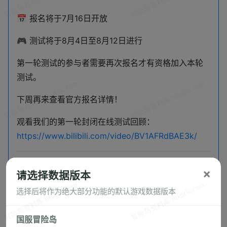
📅 报名将于7月16日开放
🎮 测试将于8月4日至8月12日进行
第一轮测试的参与者需要再次报名才有资格加入本轮
测试。
下周再来查看官方报名详情！
观看我们的第一轮封闭在线测试回顾：
https://www.bilibili.com/video/BV1AFRdBAE3k/
https://discord.com/
×
请选择数据版本
选择后将作为绝大部分功能的默认游戏数据版本
近期更新
国服冒险岛
新服开启 8月7日停机维护公告