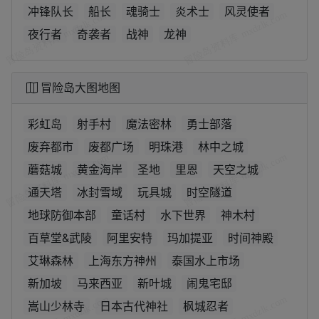
冲锋队长
船长
魂骑士
炎术士
风灵使者
夜行者
奇袭者
战神
龙神
冒险岛大图地图
彩虹岛
射手村
魔法密林
勇士部落
废弃都市
废都广场
明珠港
林中之城
蘑菇城
黄金海岸
圣地
里恩
天空之城
通天塔
冰封雪域
玩具城
时空隧道
地球防御本部
童话村
水下世界
神木村
百草堂&武陵
阿里安特
玛加提亚
时间神殿
艾琳森林
上海东方神州
泰国水上市场
新加坡
马来西亚
新叶城
闹鬼宅邸
嵩山少林寺
日本古代神社
枫城忍者