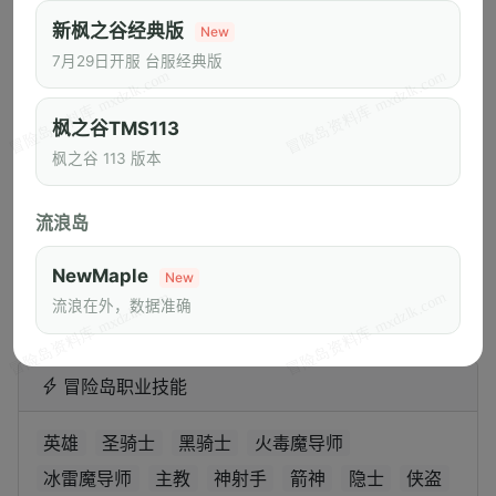
Artale
冒险岛怀旧服
任务攻略
新枫之谷经典版
New
冒险岛经典世界
游戏攻略
新枫之谷经典版
7月29日开服 台服经典版
副本攻略
视频
技改
MapleSchool
枫之谷TMS113
枫之谷 113 版本
冒险岛怪物图鉴
流浪岛
1~10
11~20
21~30
31~40
41~50
51~60
61~70
71~80
81~90
91~100
NewMaple
New
101~110
111~130
131~150
151~180
流浪在外，数据准确
冒险岛职业技能
英雄
圣骑士
黑骑士
火毒魔导师
冰雷魔导师
主教
神射手
箭神
隐士
侠盗