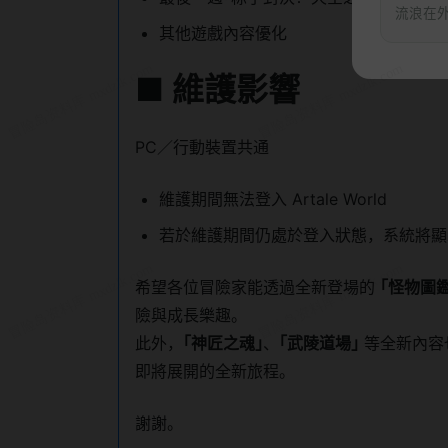
流浪在
其他遊戲內容優化
■
維護影響
PC／行動裝置共通
維護期間無法登入 Artale World
若於維護期間仍處於登入狀態，系統將顯
希望各位冒險家能透過全新登場的
｢怪物圖鑑
險與成長樂趣。
此外，
｢神匠之魂｣
、
｢武陵道場｣
等全新內容也
即將展開的全新旅程。
謝謝。