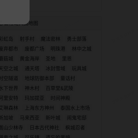
冒险岛大图地图
彩虹岛
射手村
魔法密林
勇士部落
废弃都市
废都广场
明珠港
林中之城
蘑菇城
黄金海岸
圣地
里恩
天空之城
通天塔
冰封雪域
玩具城
时空隧道
地球防御本部
童话村
水下世界
神木村
百草堂&武陵
阿里安特
玛加提亚
时间神殿
艾琳森林
上海东方神州
泰国水上市场
新加坡
马来西亚
新叶城
闹鬼宅邸
嵩山少林寺
日本古代神社
枫城忍者
逆奥之城
可乐镇
遗忘的黑暗