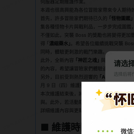
伺服器定期維護作業。
本週也很高興能為各位冒險家帶來令人期待
首先，許多冒險家們期待已久的
｢怪物圖鑑｣
集各種怪物卡片與戰利品，一步步完成圖鑑
不僅如此，突襲 Boss 的獎勵也將變得更加
得 ｢
濃縮藥水｣
。希望各位繼續挑戰突襲 Bo
同時，體驗更刺激的戰鬥樂趣。
此外，全新內容
｢神匠之魂｣
與
｢武陵道場｣
请选
的內容，希望讓冒險家們體驗過去在 Arta
选择后将
另外，目前受到熱烈迴響的
｢Artale 陪你
月 9 日（四）維護後結束。
国服冒险
本次維護結束後，將無法再參與上述活動。
與。此外，若活動期間獲得的獎勵尚未領取
冒险岛
詳細維護內容與更新事項，請參考以下公告
8月3日
■
維護時間