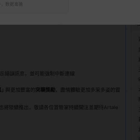
外，数据准确
示錯誤訊息，並可能強制中斷連線
｣
與更加豐富的
突襲獎勵
，盡情體驗更加多采多姿的冒
將陸續推出，敬請各位冒險家持續關注並期待Artale