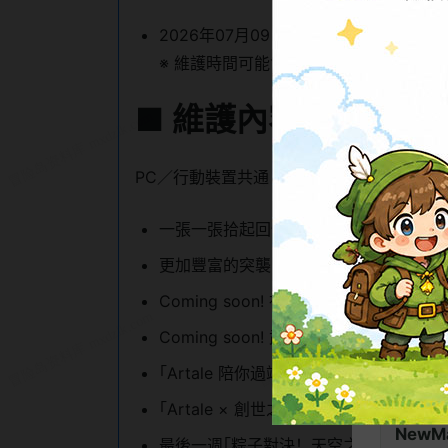
冒险岛
2026年07月09日 星期四 08:00 ～202
大巨变
※ 維護時間可能會依實際情況有所調整
国际服冒
■
維護內容
国际服
PC／行動裝置共通
国际服 0
一張一張拾起回憶！怪物圖鑑登場！
台服新枫
更加豐富的突襲BOSS獎勵！濃縮藥水登
新枫之
Coming soon! 神匠之魂
7月29
Coming soon! 武陵道場
｢Artale 陪你過端午｣活動結束
流浪岛
｢Artale × 創世之楓｣聯名活動結束
NewM
最後一週｢粽子對決！天空之城粽子 VS 