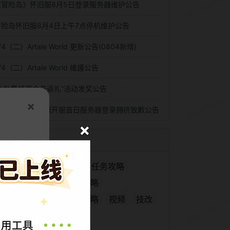
《冒险岛》怀旧服8月5日登录服务器维护公告
冒险岛怀旧服8月4日上午7点停机维护公告
/4（二）Artale World 更新公告(0804新增)
/4（二）Artale World 維護公告
“小队集结享全员返礼”活动发奖公告
×
《冒险岛》怀旧服开服首日服务器登录拥挤致歉公告
×
热门频道
Artale
冒险岛怀旧服
任务攻略
冒险岛经典世界
游戏攻略
新枫之谷经典版
副本攻略
视频
技改
MapleSchool