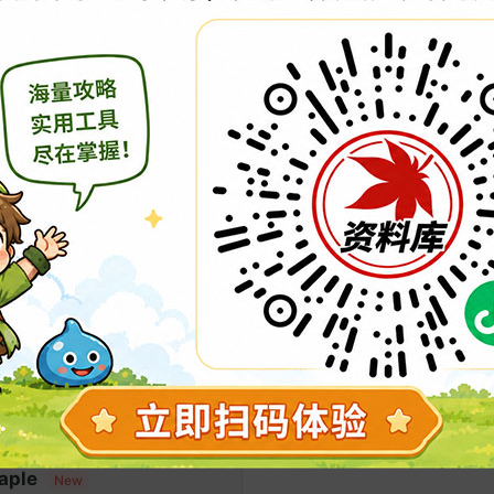
CMS086
6年07月09日 星期四 14:00
前最后的版本
，如有變動將另行公告通知。
险岛
GMS083
83 版本
之谷
場！
谷经典版
枫之谷TMS113
New
日开服 台服经典版
枫之谷 113 版本
aple
New
玩具城粽子｣ 開票結果與獎勵發放