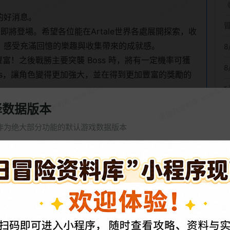
的好消息。
即將登場。希望各位能在Artale世界各處展開探索，收
，感受充滿回憶的樂趣與收集帶來的成就感。
8
豐富！之後戰勝主要突襲 Boss 時，將有一定機率可獲
8
ss，讓角色變得更加強大，並在得到更加豐富的獎勵的
也將依序與各位冒險家見面。我們將持續準備更多樣化
择数据版本
le 中未曾感受過的全新樂趣，敬請期待！
作为绝大部分功能的默认游戏数据版本
過端午｣
活動，以及
｢Artale × 創世之楓｣
活動，將於 7
岛
若還有尚未體驗的活動，請於維護前把握時間盡情參
，也請於維護前完成領取。
怀旧服
冒险岛CMS079
New
說明。
开服 国服怀旧版
经典 079 怀旧版本