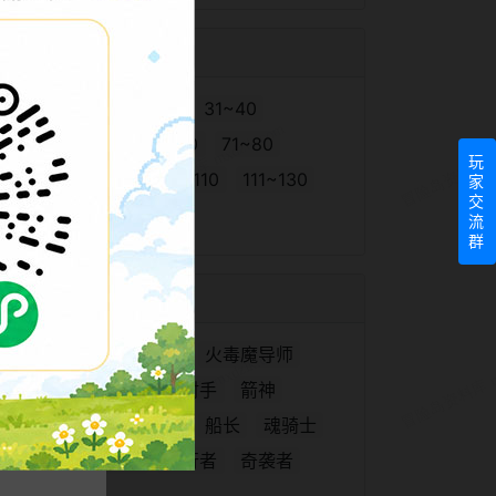
冒险岛怪物图鉴
1~10
11~20
21~30
31~40
41~50
51~60
61~70
71~80
玩
81~90
91~100
101~110
111~130
家
交
131~150
151~180
流
群
冒险岛职业技能
英雄
圣骑士
黑骑士
火毒魔导师
冰雷魔导师
主教
神射手
箭神
隐士
侠盗
冲锋队长
船长
魂骑士
炎术士
风灵使者
夜行者
奇袭者
战神
龙神